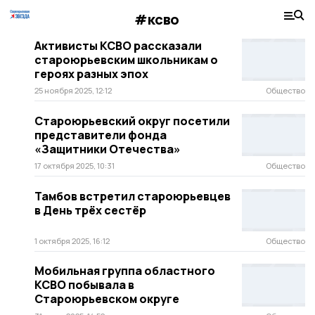
#ксво
Активисты КСВО рассказали
староюрьевским школьникам о
героях разных эпох
25 ноября 2025, 12:12
Общество
Староюрьевский округ посетили
представители фонда
«Защитники Отечества»
17 октября 2025, 10:31
Общество
Тамбов встретил староюрьевцев
в День трёх сестёр
1 октября 2025, 16:12
Общество
Мобильная группа областного
КСВО побывала в
Староюрьевском округе