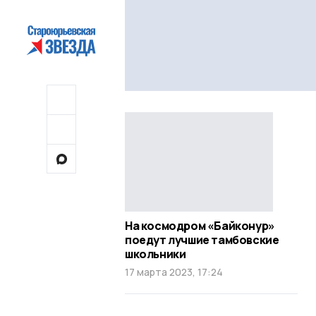
На космодром «Байконур»
поедут лучшие тамбовские
школьники
17 марта 2023, 17:24