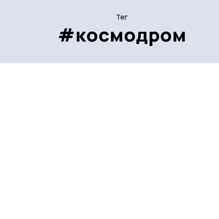
Тег
#космодром