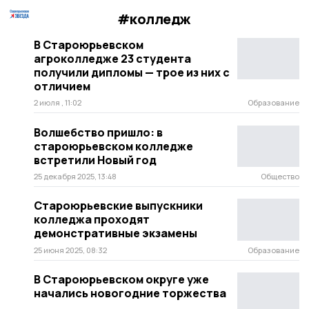
#колледж
В Староюрьевском
агроколледже 23 студента
получили дипломы — трое из них с
отличием
2 июля , 11:02
Образование
Волшебство пришло: в
староюрьевском колледже
встретили Новый год
25 декабря 2025, 13:48
Общество
Староюрьевские выпускники
колледжа проходят
демонстративные экзамены
25 июня 2025, 08:32
Образование
В Староюрьевском округе уже
начались новогодние торжества