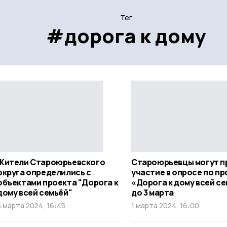
Тег
#дорога к дому
Жители Староюрьевского
Староюрьевцы могут п
округа определились с
участие в опросе по пр
объектами проекта "Дорога к
«Дорога к дому всей с
дому всей семьёй"
до 3 марта
5 марта 2024, 16:45
1 марта 2024, 16:00