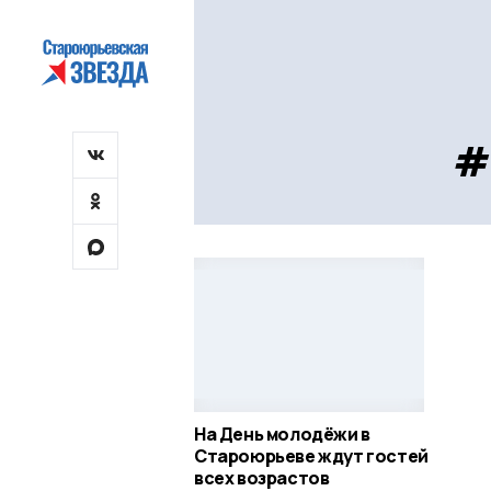
#
На День молодёжи в
Староюрьеве ждут гостей
всех возрастов