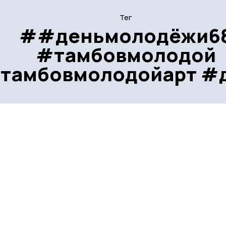
Тег
##деньмолодёжи6
#тамбовмолодой
тамбовмолодойарт #