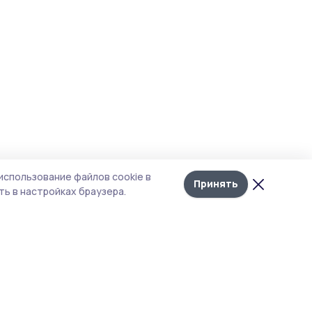
использование файлов cookie в
Принять
ь в настройках браузера.
итика конфиденциальности
т содержит сервисы, использующие
kies. Продолжая пользоваться данным
том, вы подтверждаете свое согласие на
льзование файлов cookie в соответствии с
тоящим уведомлением и Политикой
иденциальности. Использование «cookie»