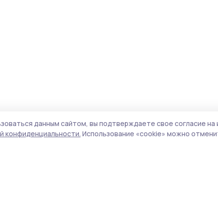
зоваться данным сайтом, вы подтверждаете свое согласие на 
й конфиденциальности.
Использование «cookie» можно отменит
Учредитель и издатель:
ООО «Издательский
Пол
дом «Тамбов»
Сай
Адрес редакции:
392000, Тамбовская обл.,
coo
г.Тамбов, ш. Моршанское, д.14а
сай
Номер телефона редакции:
8 (4752) 45-05-
испо
76
нас
Электронная почта редакции:
конф