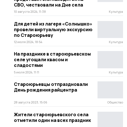
СВО, чествовали на Дне села
10 августа 2024, 11:38
Культура
Для детей из лагеря «Солнышко»
провели виртуальную экскурсию
по Староюрьеву
12 июля 2024, 18:54
Культура
На празднике в староюрьевском
селе угощали квасом и
сладостями
5 июля 2024, 11:11
Культура
Староюрьевцы отпраздновали
День рождения райцентра
28 августа 2023, 15:06
Общество
Жители староюрьевского села
отметили один на всех праздник