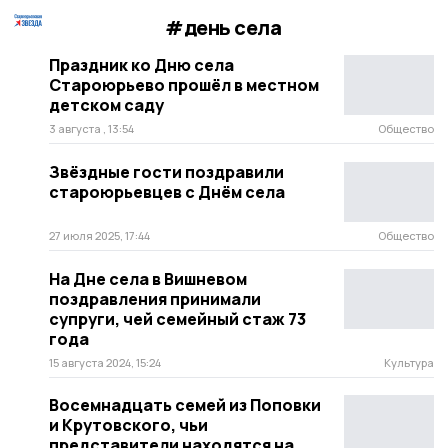
#день села
Праздник ко Дню села
Староюрьево прошёл в местном
детском саду
3 августа , 13:54
Общество
Звёздные гости поздравили
староюрьевцев с Днём села
27 июля 2025, 17:44
Общество
На Дне села в Вишневом
поздравления принимали
супруги, чей семейный стаж 73
года
15 августа 2024, 15:24
Культура
Восемнадцать семей из Поповки
и Крутовского, чьи
представители находятся на