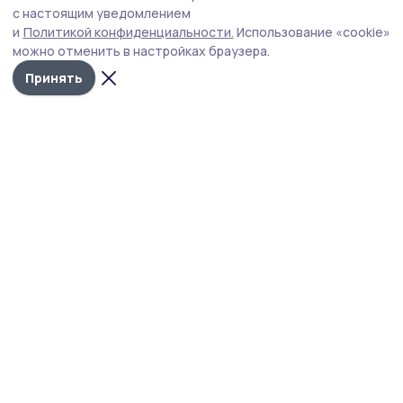
с настоящим уведомлением
и
Политикой конфиденциальности.
Использование «cookie»
можно отменить в настройках браузера.
Принять
Староюрьевская звезда
Новости
Истории
Карточки
Фотогалереи
Проекты
Новости компаний
Документы НПА
Объявления
Подписка на газету