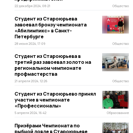
22 декабря 2024, 08:21
Общество
Студент из Староюрьева
завоевал бронзу чемпионата
«Абилимпикс» в Санкт-
Петербурге
28 июня 2024, 17:09
Общество
Студент из Староюрьева в
третий раз завоевал золото на
региональном чемпионате
профмастерства
21 апреля 2024, 12:26
Общество
Студент из Староюрьево принял
участие в чемпионате
«Профессионалы»
5 апреля 2024, 16:42
Образование
Призёрами Чемпионата по
рыбной ловле в Староюрьеве