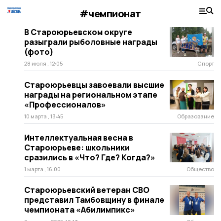
#чемпионат
В Староюрьевском округе
разыграли рыболовные награды
(фото)
28 июля , 12:05
Спорт
Староюрьевцы завоевали высшие
награды на региональном этапе
«Профессионалов»
10 марта , 13:45
Образование
Интеллектуальная весна в
Староюрьеве: школьники
сразились в «Что? Где? Когда?»
1 марта , 16:00
Общество
Староюрьевский ветеран СВО
представил Тамбовщину в финале
чемпионата «Абилимпикс»