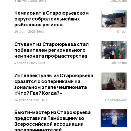
8 августа 2025, 10:13
Общество
Чемпионат в Староюрьевском
округе собрал сильнейших
рыболовов региона
29 июля 2025, 19:44
Спорт
Студент из Староюрьева стал
победителем регионального
чемпионата профмастерства
4 апреля 2025, 13:21
Общество
Интеллектуалы из Староюрьева
сразятся с соперниками на
зональном этапе чемпионата
«Что? Где? Когда?»
24 февраля 2025, 14:49
Образование
Бьюти-мастер из Староюрьева
представила Тамбовщину во
Всероссийской ассоциации
предпринимателей