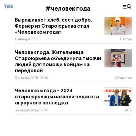
#человек года
Выращивает хлеб, сеет добро.
Фермер из Староюрьева стал
«Человеком года»
11 января , 13:00
Статья
Человек года. Жительница
Староюрьева объединила тысячи
людей для помощи бойцам на
передовой
3 января 2025, 13:06
Общество
Человеком года – 2023
староюрьевцы назвали педагога
аграрного колледжа
3 января 2024, 13:04
АПК