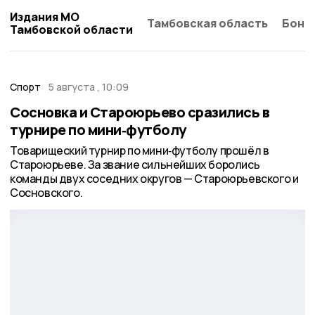
Издания МО
Тамбовская область
Бонд
Тамбовской области
Спорт
5 августа , 10:09
Сосновка и Староюрьево сразились в
турнире по мини‑футболу
Товарищеский турнир по мини‑футболу прошёл в
Староюрьеве. За звание сильнейших боролись
команды двух соседних округов — Староюрьевского и
Сосновского.