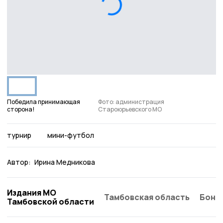
Победила принимающая
Фото: администрация
сторона!
Староюрьевского МО
турнир
мини-футбол
Автор:
Ирина Медникова
Издания МО
Тамбовская область
Бонд
Тамбовской области