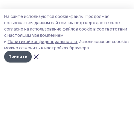
Спорт
28 июля , 12:05
На сайте используются cookie-файлы.
Продолжая
В Староюрьевском округе разыграли
пользоваться данным сайтом, вы подтверждаете свое
рыболовные награды (фото)
согласие на использование файлов cookie в соответствии
с настоящим уведомлением
Фестиваль «Шушпанская щука» в этом году отменили,
и
Политикой конфиденциальности.
Использование «cookie»
но берег Шушпанского водохранилища всё равно ожил
можно отменить в настройках браузера.
в последние июльские деньки: здесь прошёл
Чемпионат Староюрьевского округа по рыболовному
Принять
спорту.