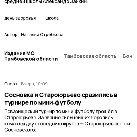
средней школы Александр Заикин.
день здоровья
школа
Автор:
Наталья Стребкова
Издания МО
Тамбовская область
Бонд
Тамбовской области
Спорт
Вчера, 10:09
Сосновка и Староюрьево сразились в
турнире по мини‑футболу
Товарищеский турнир по мини‑футболу прошёл в
Староюрьеве. За звание сильнейших боролись
команды двух соседних округов — Староюрьевского и
Сосновского.