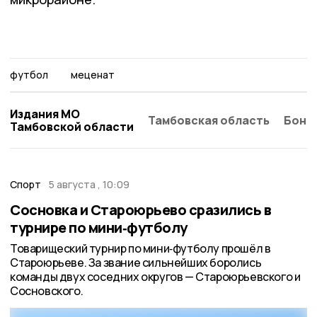
футбол
меценат
Издания МО
Тамбовская область
Бонд
Тамбовской области
Спорт
5 августа , 10:09
Сосновка и Староюрьево сразились в
турнире по мини‑футболу
Товарищеский турнир по мини‑футболу прошёл в
Староюрьеве. За звание сильнейших боролись
команды двух соседних округов — Староюрьевского и
Сосновского.