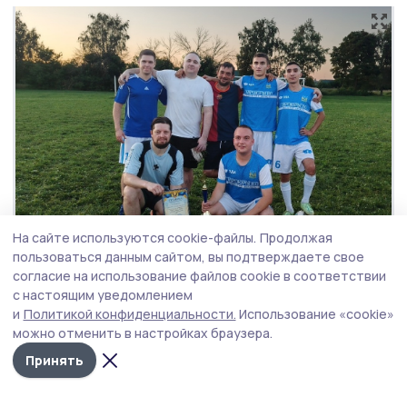
На сайте используются cookie-файлы.
Продолжая
пользоваться данным сайтом, вы подтверждаете свое
согласие на использование файлов cookie в соответствии
с настоящим уведомлением
Победила принимающая
Фото: администрация
и
Политикой конфиденциальности.
Использование «cookie»
сторона!
Староюрьевского МО
можно отменить в настройках браузера.
Принять
турнир
мини-футбол