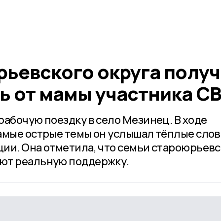
рьевского округа полу
ь от мамы участника С
рабочую поездку в село Мезинец. В ходе
амые острые темы он услышал тёплые слов
ии. Она отметила, что семьи староюрьев
ют реальную поддержку.