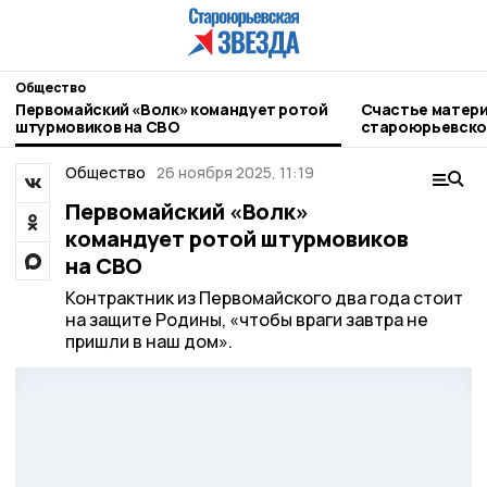
Общество
Первомайский «Волк» командует ротой
Счастье матери 
штурмовиков на СВО
староюрьевско
с юбилеем сел
Общество
26 ноября 2025, 11:19
Первомайский «Волк»
командует ротой штурмовиков
на СВО
Контрактник из Первомайского два года стоит
на защите Родины, «чтобы враги завтра не
пришли в наш дом».