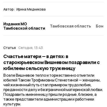
Автор:
Ирина Медникова
Издания МО
Тамбовская область
Бонд
Тамбовской области
Статья
Сегодня, 13:43
Счастье матери — в детях: в
староюрьевском Вишневом поздравили с
юбилеем сельскую труженицу
В селе Вишневое тепло и торжественно отметили
юбилей Таисии Трофимовны Стенютиной — женщины,
чей жизненный путь стал примером трудолюбия,
преданности делу и безграничной материнской любви.
Поздравить именинницу пришли родные, близкие, а
также представители администрации и работники
культуры.