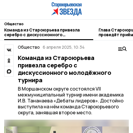
Общество
Команда из Староюрьева привезла
Глава Староюрь
серебро с дискуссионного
проведёт приём
молодёжного турнира
родных
Общество
6 апреля 2025, 10:34
Команда из Староюрьева
привезла серебро с
дискуссионного молодёжного
турнира
В Моршанском округе состоялся VII
межмуниципальный турнир имени академика
И.В. Тананаева «Дебаты лидеров». Достойно
выступила на нём команда Староюрьевого
округа, занявшая второе место.