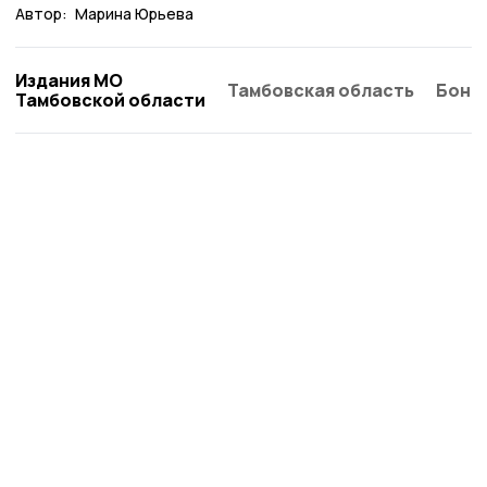
Автор:
Марина Юрьева
Издания МО
Тамбовская область
Бонд
Тамбовской области
Староюрьевская звезда
Новости
Истории