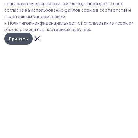
Староюрьевский работник культуры
пользоваться данным сайтом, вы подтверждаете свое
вышла в полуфинал федерального
согласие на использование файлов cookie в соответствии
с настоящим уведомлением
конкурса
и
Политикой конфиденциальности.
Использование «cookie»
Заведующая Спасским сельским Домом культуры
можно отменить в настройках браузера.
Ксения Бам осенью поборется за место в финале
Принять
Всероссийского конкурса «Быть, а не казаться».
Наставничество для староюрьевской участницы —
Фото: архив