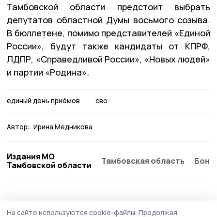
Тамбовской области предстоит выбрать
депутатов областной Думы восьмого созыва.
В бюллетене, помимо представителей «Единой
России», будут также кандидаты от КПРФ,
ЛДПР, «Справедливой России», «Новых людей»
и партии «Родина».
единый день приёмов
сво
Автор:
Ирина Медникова
Издания МО
Тамбовская область
Бонд
Тамбовской области
Общество
3 августа , 16:17
На сайте используются cookie-файлы.
Продолжая