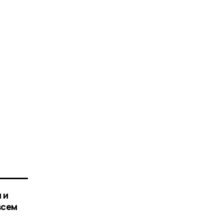
 и
всем