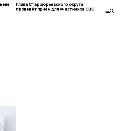
рьеве
Глава Староюрьевского округа
Староюрь
проведёт приём для участников СВО и их
вышла в 
родных
конкурса