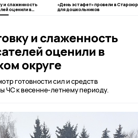
у и слаженность
«День эстафет» провели в Старою
лей оценили в
для дошкольников
округе
овку и слаженность
сателей оценили в
ом округе
отр готовности сил и средств
 ЧС к весенне-летнему периоду.