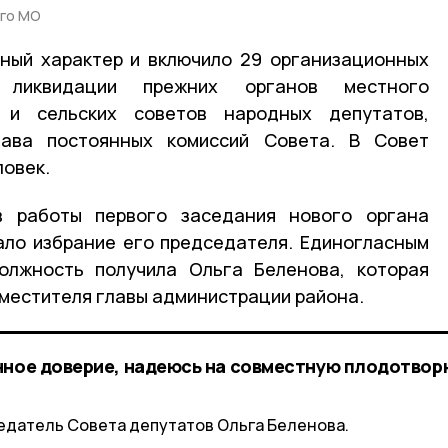
го МО
ный характер и включило 29 организационных
 ликвидации прежних органов местного
а и сельских советов народных депутатов,
тава постоянных комиссий Совета. В Совет
ловек.
 работы первого заседания нового органа
ало избрание его председателя. Единогласным
олжность получила Ольга Беленова, которая
местителя главы администрации района.
нное доверие, надеюсь на совместную плодотвор
едатель Совета депутатов Ольга Беленова.