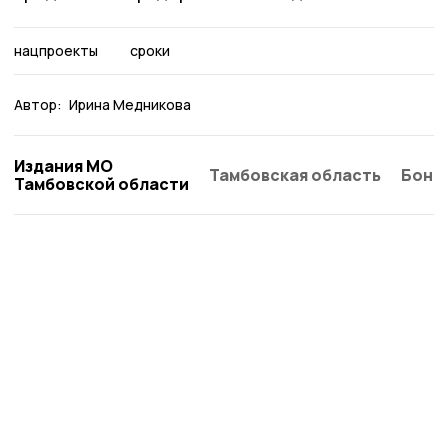
нацпроекты
сроки
Автор:
Ирина Медникова
Издания МО
Тамбовская область
Бонд
Тамбовской области
Староюрьевская звезда