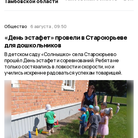
Тамбовской области
Общество
6 августа , 09:50
«День эстафет» провели в Староюрьеве
для дошкольников
В детском саду «Солнышко» села Староюрьево
прошёл День эстафет и соревнований. Ребята не
только состязались в ловкости и скорости, но и
учились искренне радоваться успехам товарищей.