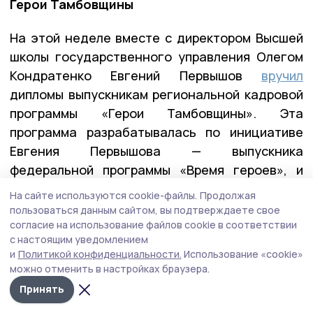
Герои Тамбовщины
На этой неделе вместе с директором Высшей
школы государственного управления Олегом
Кондратенко Евгений Первышов
вручил
дипломы выпускникам региональной кадровой
программы «Герои Тамбовщины». Эта
программа разрабатывалась по инициативе
Евгения Первышова — выпускника
федеральной программы «Время героев», и
реализовывалась вместе с его коллегами по
На сайте используются cookie-файлы.
Продолжая
программе — Алексеем Кондратьевым и
пользоваться данным сайтом, вы подтверждаете свое
согласие на использование файлов cookie в соответствии
Константином Кутейниковым. Заявку в
с настоящим уведомлением
программу подали почти 400 участников и
и
Политикой конфиденциальности.
Использование «cookie»
ветеранов СВО. После всех вступительных
можно отменить в настройках браузера.
испытаний участниками первого потока стали
Принять
27 ребят.