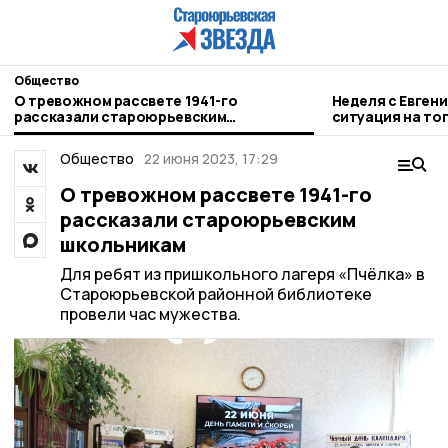
Общество
О тревожном рассвете 1941-го
Неделя с Евген
рассказали староюрьевским
ситуация на то
школьникам
городе и приор
Общество
22 июня 2023, 17:29
О тревожном рассвете 1941-го
рассказали староюрьевским
школьникам
Для ребят из пришкольного лагеря «Пчёлка» в
Староюрьевской районной библиотеке
провели час мужества.