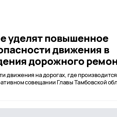
е уделят повышенное
опасности движения в
дения дорожного ремо
и движения на дорогах, где производится
ративном совещании Главы Тамбовской об