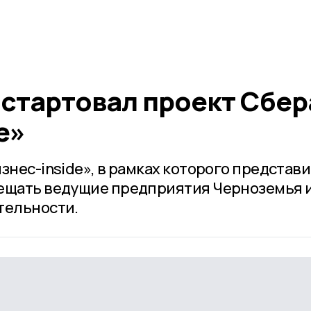
 стартовал проект Сбер
e»
знес-inside», в рамках которого представ
сещать ведущие предприятия Черноземья 
тельности.