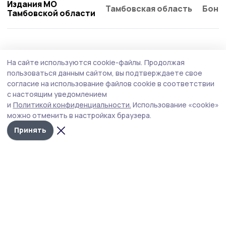
Издания МО
Тамбовская область
Бонд
Тамбовской области
Общество
4 августа , 16:10
На сайте используются cookie-файлы.
Продолжая
Глава Староюрьевского округа проведёт
пользоваться данным сайтом, вы подтверждаете свое
приём для участников СВО и их родных
согласие на использование файлов cookie в соответствии
с настоящим уведомлением
Мероприятие, организованное в рамках Единого дня
и
Политикой конфиденциальности.
Использование «cookie»
приёмов партии «Единая Россия», проведёт глава
можно отменить в настройках браузера.
муниципалитета.
Принять