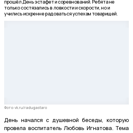
прошёл День эстафет и соревнований. Ребята не
только состязались в ловкости и скорости, но и
учились искренне радоваться успехам товарищей.
Фото: vk.ru/radugastaro
День начался с душевной беседы, которую
провела воспитатель Любовь Игнатова. Тема