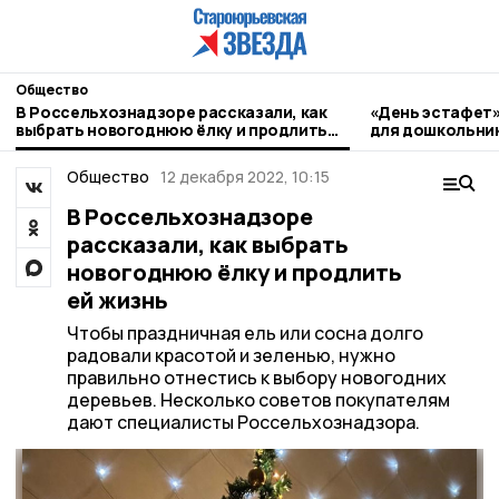
Общество
В Россельхознадзоре рассказали, как
«День эстафет»
выбрать новогоднюю ёлку и продлить
для дошкольни
ей жизнь
Общество
12 декабря 2022, 10:15
В Россельхознадзоре
рассказали, как выбрать
новогоднюю ёлку и продлить
ей жизнь
Чтобы праздничная ель или сосна долго
радовали красотой и зеленью, нужно
правильно отнестись к выбору новогодних
деревьев. Несколько советов покупателям
дают специалисты Россельхознадзора.