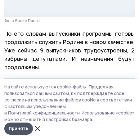
Фото: Вадим Панов
По его словам выпускники программы готовы
продолжить служить Родине в новом качестве.
Уже сейчас 9 выпускников трудоустроены, 2
избраны депутатами. И назначения будут
продолжены.
На сайте используются cookie-файлы.
Продолжая
— Хочу поблагодарить всех создателей нашей
пользоваться данным сайтом, вы подтверждаете свое
программы, экспертов и наставников, членов
согласие на использование файлов cookie в соответствии
Общественного совета. Благодаря им ребята
с настоящим уведомлением
и
Политикой конфиденциальности.
Использование «cookie»
не только получили всю необходимую
можно отменить в настройках браузера.
информацию, но и приобрели ценный
Принять
практический опыт, — отметил губернатор.