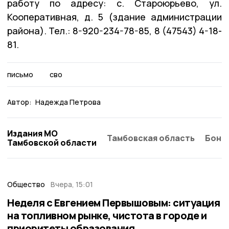
работу по адресу: с. Староюрьево, ул.
Кооперативная, д. 5 (здание администрации
района). Тел.: 8-920-234-78-85, 8 (47543) 4-18-
81.
письмо
сво
Автор:
Надежда Петрова
Издания МО
Тамбовская область
Бонд
Тамбовской области
Общество
Вчера, 15:01
Неделя с Евгением Первышовым: ситуация
на топливном рынке, чистота в городе и
приоритеты образования