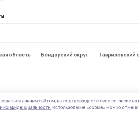
ты
кая область
Бондарский округ
Гавриловский 
зоваться данным сайтом, вы подтверждаете свое согласие на 
рьевского округа
й конфиденциальности.
Использование «cookie» можно отменит
м для участников СВО 