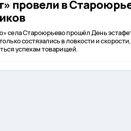
т» провели в Староюрь
иков
о» села Староюрьево прошёл День эстафе
только состязались в ловкости и скорости,
ться успехам товарищей.