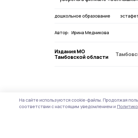
дошкольное образование
эстафе
Автор:
Ирина Медникова
Издания МО
Тамбовс
Тамбовской области
Общество
4 августа , 16:10
На сайте используются cookie-файлы.
Продолжая поль
Глава Старою
соответствии с настоящим уведомлением и
Политико
проведёт приё
их родных