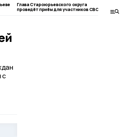
рьеве
Глава Староюрьевского округа
Староюрь
проведёт приём для участников СВО и их
вышла в 
родных
конкурса
ей
ждан
 с