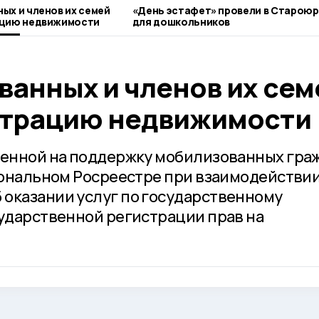
ых и членов их семей
«День эстафет» провели в Старою
ацию недвижимости
для дошкольников
ванных и членов их сем
страцию недвижимости
ленной на поддержку мобилизованных гра
гиональном Росреестре при взаимодействии
оказании услуг по государственному
сударственной регистрации прав на