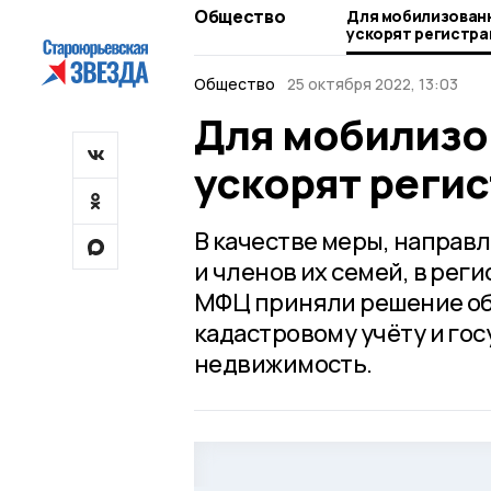
Общество
Для мобилизованн
ускорят регистр
Общество
25 октября 2022, 13:03
Для мобилизо
ускорят реги
В качестве меры, направ
и членов их семей, в ре
МФЦ приняли решение об 
кадастровому учёту и го
недвижимость.