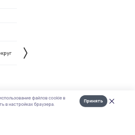
округ
Жердевский округ
Знаменский округ
Лента
10
использование файлов cookie в
новостей
Принять
ь в настройках браузера.
и