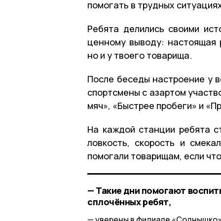
помогать в трудных ситуациях
Ребята делились своими ист
ценному выводу: настоящая р
но и у твоего товарища.
После беседы настроение у в
спортсмены с азартом участво
мяч», «Быстрее пробеги» и «П
На каждой станции ребята ст
ловкость, скорость и смека
помогали товарищам, если что
— Такие дни помогают воспиты
сплочённых ребят,
уверены в филиале «Солнышко»