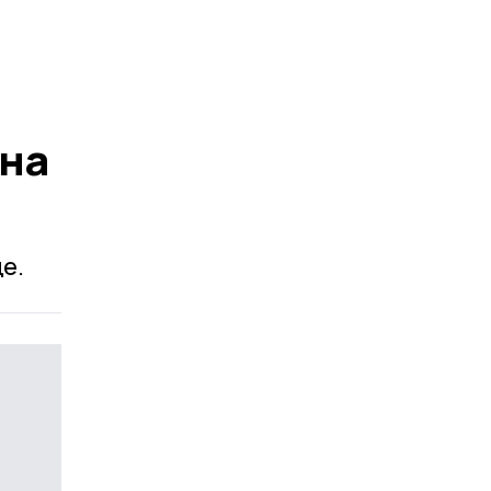
она
е.