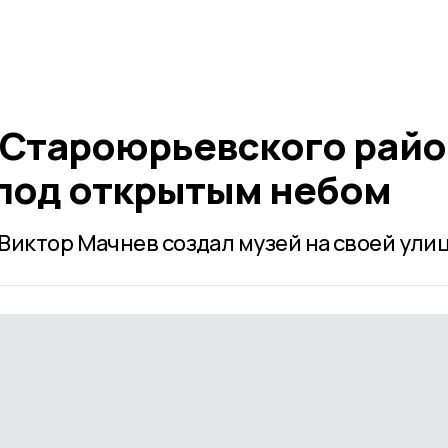
 Староюрьевского рай
 под открытым небом
Виктор Мачнев создал музей на своей улиц