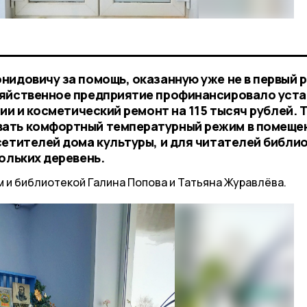
идовичу за помощь, оказанную уже не в первый ра
зяйственное предприятие профинансировало уста
нии и косметический ремонт на 115 тысяч рублей. 
ать комфортный температурный режим в помеще
сетителей дома культуры, и для читателей библио
ольких деревень.
и библиотекой Галина Попова и Татьяна Журавлёва.