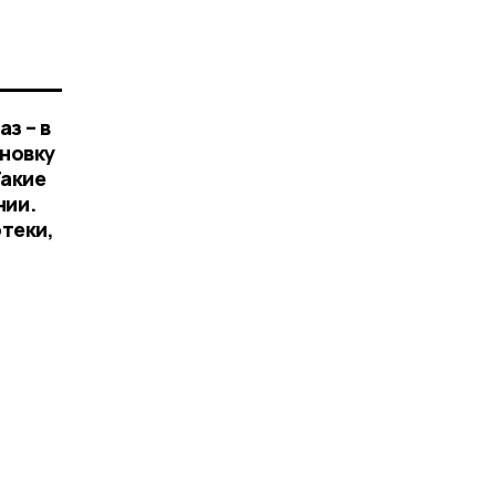
з – в
новку
Такие
нии.
теки,