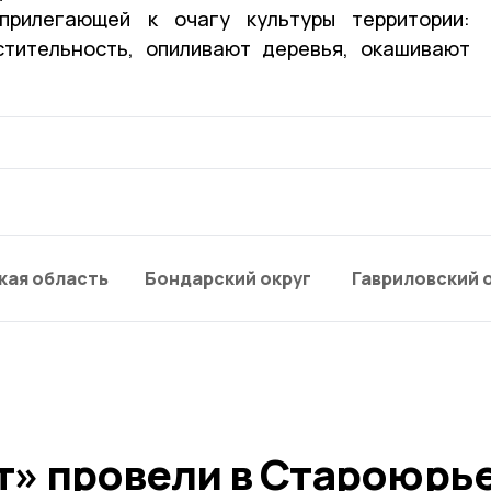
прилегающей к очагу культуры территории:
стительность, опиливают деревья, окашивают
кая область
Бондарский округ
Гавриловский 
т» провели в Староюрь