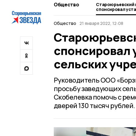
Общество
Староюрьевский 
спонсировал уста
сельских учрежде
Общество
21 января 2022, 12:08
Староюрьевс
спонсировал у
сельских учр
Руководитель ООО «Борз
просьбу заведующих сель
Скобелевка помочь с рем
дверей 130 тысяч рублей.