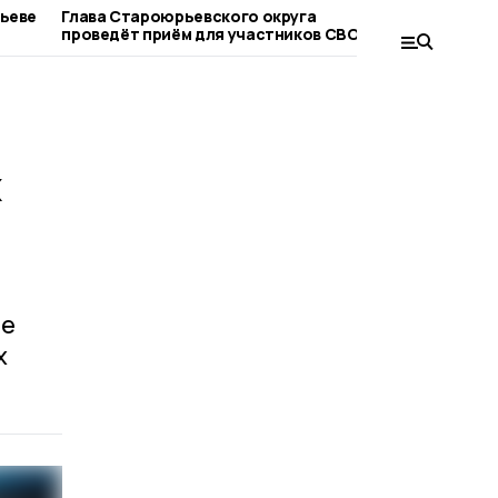
рьеве
Глава Староюрьевского округа
Староюрь
проведёт приём для участников СВО и их
вышла в 
родных
конкурса
х
ле
х