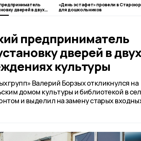
предприниматель
«День эстафет» провели в Старою
новку дверей в двух
для дошкольников
ниях культуры
кий предприниматель
становку дверей в дву
еждениях культуры
ыхгрупп» Валерий Борзых откликнулся на
ским домом культуры и библиотекой в се
онтом и выделил на замену старых входны