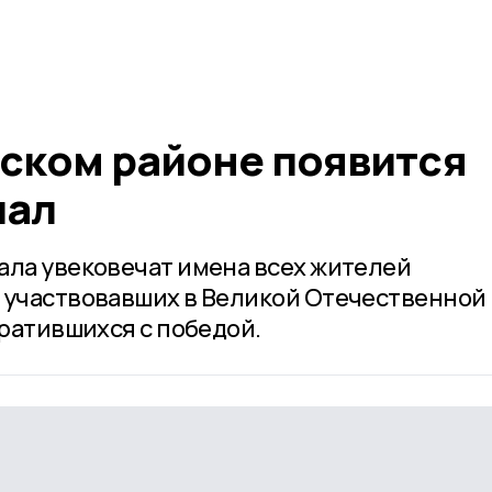
ском районе появится
иал
ала увековечат имена всех жителей
 участвовавших в Великой Отечественной
вратившихся с победой.