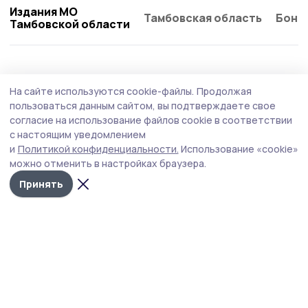
Издания МО
Тамбовская область
Бонд
Тамбовской области
Общество
4 августа , 16:10
На сайте используются cookie-файлы.
Продолжая
Глава Староюрьевского округа проведёт
пользоваться данным сайтом, вы подтверждаете свое
приём для участников СВО и их родных
согласие на использование файлов cookie в соответствии
с настоящим уведомлением
Мероприятие, организованное в рамках Единого дня
и
Политикой конфиденциальности.
Использование «cookie»
приёмов партии «Единая Россия», проведёт глава
можно отменить в настройках браузера.
муниципалитета.
Принять