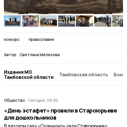
конкурс
православие
Автор:
Светлана Мелехова
Издания МО
Тамбовская область
Бонд
Тамбовской области
Общество
Сегодня, 09:50
«День эстафет» провели в Староюрьеве
для дошкольников
В детском саду «Солнышко» села Староюрьево