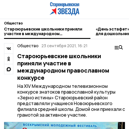
Общество
Староюрьевские школьники приняли
«День эстафет»
участие в международном
для дошкольни
православном конкурсе
Общество
23 сентября 2021, 16:21
Староюрьевские школьники
приняли участие в
международном православном
конкурсе
На XIV Международном телевизионном
конкурсе знатоков православной культуры
«Зерно истины» Староюрьевский район
представляли учащиеся Новоюрьевского
филиала средней школы. Домой они приехали с
грамотой за активное участие.