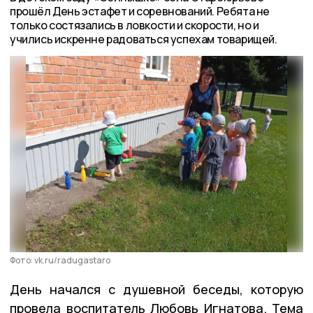
прошёл День эстафет и соревнований. Ребята не
только состязались в ловкости и скорости, но и
учились искренне радоваться успехам товарищей.
Фото: vk.ru/radugastaro
День начался с душевной беседы, которую
провела воспитатель Любовь Игнатова. Тема