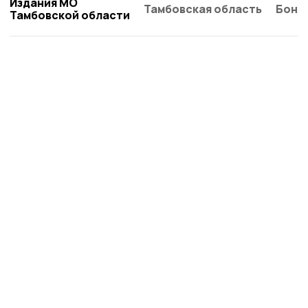
Издания МО
Тамбовская область
Бонд
Тамбовской области