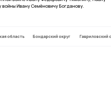
у войны Ивану Семёновичу Богданову.
кая область
Бондарский округ
Гавриловский 