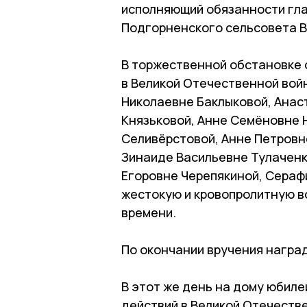
исполняющий обязанности гла
Подгорненского сельсовета В
В торжественной обстановке 
в Великой Отечественной войн
Николаевне Баклыковой, Анас
Князьковой, Анне Семёновне 
Селивёрстовой, Анне Петровн
Зинаиде Васильевне Тулаченк
Егоровне Черепякиной, Сераф
жестокую и кровопролитную во
времени.
По окончании вручения наград
В этот же день на дому юбил
действий в Великой Отечеств