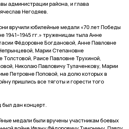
вы администрации района, и глава
ячеслав Негодяев.
они вручили юбилейные медали «70 лет Победы
е 1941–1945 гг.» труженицам тыла Анне
тасии Фёдоровне Богдановой, Анне Павловне
Непрынцевой, Марии Степановне
е Толстовой, Раисе Павловне Трухиной,
овой, Николаю Павловичу Тулаченкову, Марии
име Петровне Поповой, на долю которых в
йну пришлись все тяготы и горести того
 был дан концерт.
ейные медали были вручены участникам боевых
енной войне Ивану Фёдоровичу Тимонину, Павлу