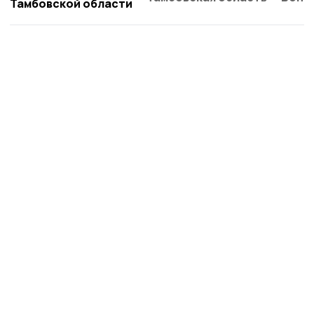
Тамбовской области
Староюрьевская звезда
Новости
Истории
Карточки