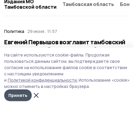
Издания МО
Тамбовская область
Бонд
Тамбовской области
Политика
29 июня , 11:57
Евгений Первышов возглавит тамбовский
список «Единой России» на выборах в
На сайте используются cookie-файлы.
Продолжая
Госдуму
пользоваться данным сайтом, вы подтверждаете свое
Съезд «Единой России» в Москве утвердил списки
согласие на использование файлов cookie в соответствии
кандидатов — Тамбовскую область в федеральной
с настоящим уведомлением
кампании представит группа во главе с руководителем
и
Политикой конфиденциальности.
Использование «cookie»
региона.
можно отменить в настройках браузера.
Принять