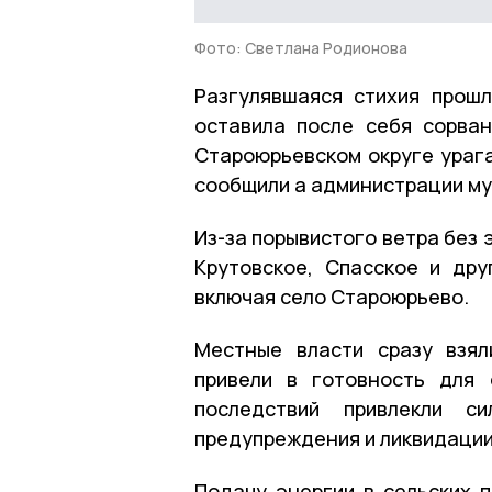
Фото: Светлана Родионова
Разгулявшаяся стихия прош
оставила после себя сорван
Староюрьевском округе урага
сообщили а администрации м
Из-за порывистого ветра без 
Крутовское, Спасское и др
включая село Староюрьево.
Местные власти сразу взял
привели в готовность для 
последствий привлекли с
предупреждения и ликвидации
Подачу энергии в сельских п