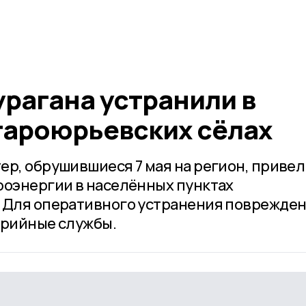
рагана устранили в
тароюрьевских сёлах
ер, обрушившиеся 7 мая на регион, привел
роэнергии в населённых пунктах
. Для оперативного устранения поврежде
арийные службы.