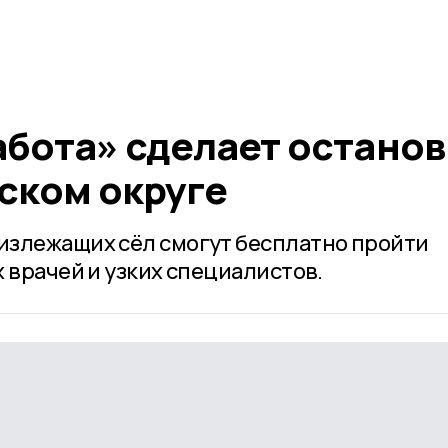
абота» сделает останов
ском округе
излежащих сёл смогут бесплатно пройти
 врачей и узких специалистов.