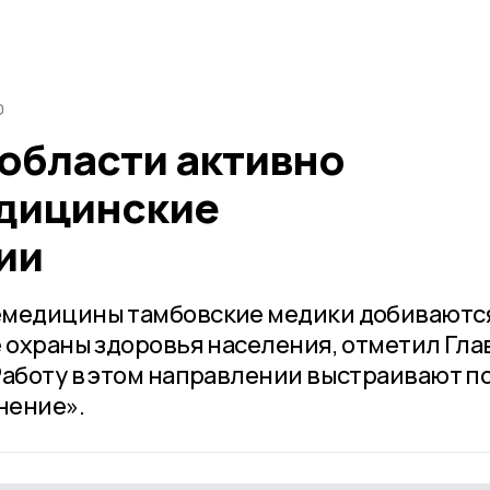
0
 области активно
дицинские
ии
емедицины тамбовские медики добиваютс
е охраны здоровья населения, отметил Гла
Работу в этом направлении выстраивают п
нение».