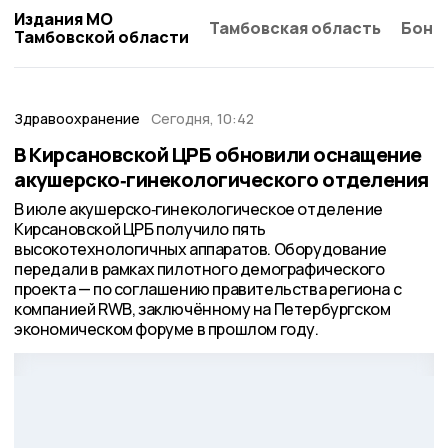
Издания МО
Тамбовская область
Бонд
Тамбовской области
Здравоохранение
Сегодня, 10:42
В Кирсановской ЦРБ обновили оснащение
акушерско‑гинекологического отделения
В июле акушерско‑гинекологическое отделение
Кирсановской ЦРБ получило пять
высокотехнологичных аппаратов. Оборудование
передали в рамках пилотного демографического
проекта — по соглашению правительства региона с
компанией RWB, заключённому на Петербургском
экономическом форуме в прошлом году.