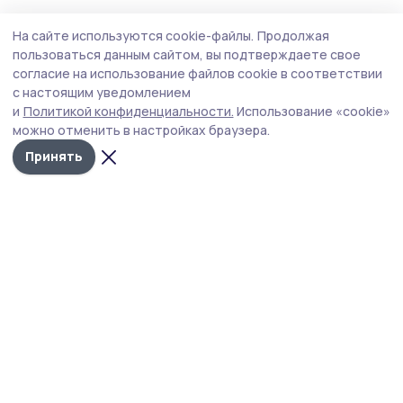
Здравоохранение
30 июля , 16:04
На сайте используются cookie-файлы.
Продолжая
В Староюрьеве прошёл семинар для
пользоваться данным сайтом, вы подтверждаете свое
медсестёр и работников ФАПов
согласие на использование файлов cookie в соответствии
с настоящим уведомлением
Медицинские работники Староюрьевского округа
и
Политикой конфиденциальности.
Использование «cookie»
подтвердили знания на зачёте и закрепили стандарты
можно отменить в настройках браузера.
работы с медикаментами.
Принять