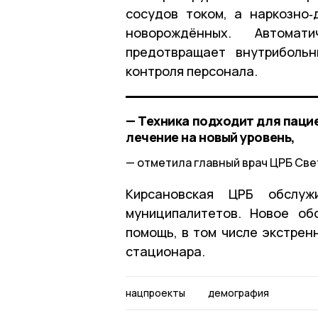
сосудов током, а наркозно
новорождённых. Автомат
предотвращает внутриболь
контроля персонала.
— Техника подходит для пацие
лечение на новый уровень,
отметила главный врач ЦРБ Све
Кирсановская ЦРБ обслу
муниципалитетов. Новое об
помощь, в том числе экстрен
стационара.
нацпроекты
демография