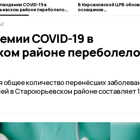
 пандемии COVID-19 в
В Кирсановской ЦРБ обнов
ьевском районе переболело
оснащение
овек
акушерско‑гинекологичес
отделения
42
емии COVID-19 в
ом районе переболел
ря общее количество перенёсших заболева
ей в Староюрьевском районе составляет 