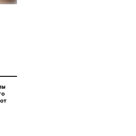
пы
го
 от