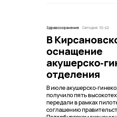
Здравоохранение
Сегодня, 10:42
В Кирсановск
оснащение
акушерско‑ги
отделения
В июле акушерско‑гинек
получило пять высокоте
передали в рамках пилот
соглашению правительств