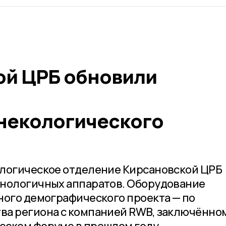
ой ЦРБ обновили
некологического
ологическое отделение Кирсановской ЦРБ
хнологичных аппаратов. Оборудование
ного демографического проекта — по
а региона с компанией RWB, заключённом