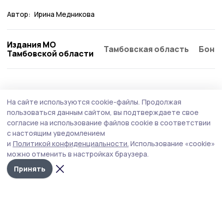
Автор:
Ирина Медникова
Издания МО
Тамбовская область
Бонд
Тамбовской области
Здравоохранение
21 июля , 15:26
На сайте используются cookie-файлы.
Продолжая
В Староюрьевскую ЦРБ назначен новый
пользоваться данным сайтом, вы подтверждаете свое
главный врач
согласие на использование файлов cookie в соответствии
с настоящим уведомлением
Руководить Староюрьевской районной больницей
и
Политикой конфиденциальности.
Использование «cookie»
теперь будет выпускник Медицинского института ТГУ
можно отменить в настройках браузера.
им. Г.Р. Державина Дмитрий Дмитриев. Его коллективу
представила министр здравоохранения Тамбовской
Принять
области Марина Македонская.