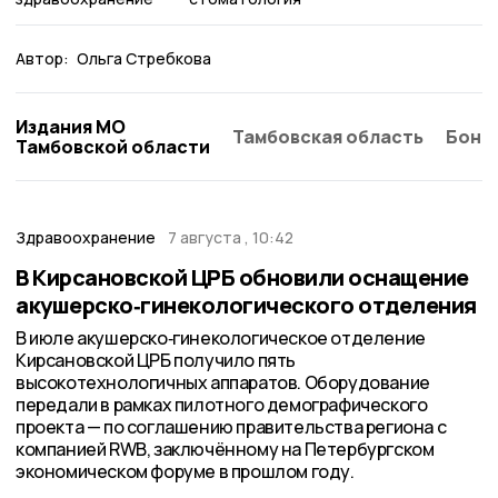
Автор:
Ольга Стребкова
Издания МО
Тамбовская область
Бонд
Тамбовской области
Здравоохранение
7 августа , 10:42
В Кирсановской ЦРБ обновили оснащение
акушерско‑гинекологического отделения
В июле акушерско‑гинекологическое отделение
Кирсановской ЦРБ получило пять
высокотехнологичных аппаратов. Оборудование
передали в рамках пилотного демографического
проекта — по соглашению правительства региона с
компанией RWB, заключённому на Петербургском
экономическом форуме в прошлом году.