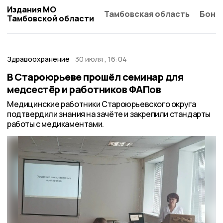
Издания МО
Тамбовская область
Бонд
Тамбовской области
Здравоохранение
30 июля , 16:04
В Староюрьеве прошёл семинар для
медсестёр и работников ФАПов
Медицинские работники Староюрьевского округа
подтвердили знания на зачёте и закрепили стандарты
работы с медикаментами.