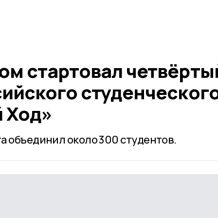
ом стартовал четвёрты
сийского студенческог
й Ход»
а объединил около 300 студентов.