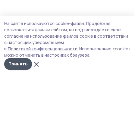
Образование
4 августа , 09:34
На сайте используются cookie-файлы.
Продолжая
Школьники из 40 регионов приехали на
пользоваться данным сайтом, вы подтверждаете свое
«Университетскую смену» в
согласие на использование файлов cookie в соответствии
с настоящим уведомлением
Державинский
и
Политикой конфиденциальности.
Использование «cookie»
В Державинском университете начала работу пятая
можно отменить в настройках браузера.
«Университетская смена».
Принять