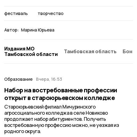
фестиваль
творчество
Автор:
Марина Юрьева
Издания МО
Тамбовская область
Бонд
Тамбовской области
Образование
Вчера, 16:53
Набор на востребованные профессии
открыт в староюрьевском колледже
Староюрьевский филиал Мичуринского
агросоциального колледжа в селе Новиково
продолжает набор абитуриентов. Получить
востребованную профессию можно, не уезжая из
родного округа.