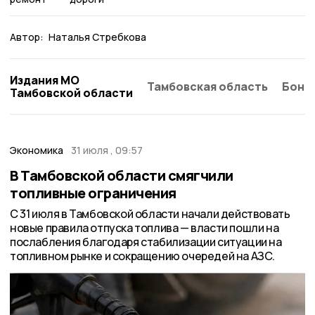
Автор:
Наталья Стребкова
Издания МО
Тамбовская область
Бонд
Тамбовской области
Экономика
31 июля , 09:57
В Тамбовской области смягчили
топливные ограничения
С 31 июля в Тамбовской области начали действовать
новые правила отпуска топлива — власти пошли на
послабления благодаря стабилизации ситуации на
топливном рынке и сокращению очередей на АЗС.