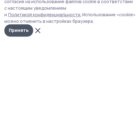
улучшение ситуации с топливом
согласие на использование файлов cookie в соответствии
с настоящим уведомлением
На оперативном совещании в региональном
и
Политикой конфиденциальности.
Использование «cookie»
правительстве подвели промежуточные итоги работы
можно отменить в настройках браузера.
системы «чёт‑нечёт» на АЗС — её внедрили с учётом
пожеланий жителей.
Принять
Фото: Вера Малыгина