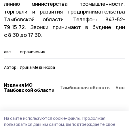
линию министерства промышленности,
торговли и развития предпринимательства
Тамбовской области. Телефон: 847-52-
79‑15‑72. Звонки принимают в будние дни
с 8:30 до 17:30.
азс
ограничения
Автор:
Ирина Медникова
Издания МО
Тамбовская область
Бонд
Тамбовской области
Экономика
27 июля , 15:06
На сайте используются cookie-файлы.
Продолжая
В Тамбовской области фиксируют
пользоваться данным сайтом, вы подтверждаете свое