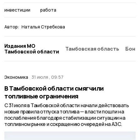
инвестиции
работа
Автор:
Наталья Стребкова
Издания МО
Тамбовская область
Бонд
Тамбовской области
Экономика
31 июля , 09:57
В Тамбовской области смягчили
топливные ограничения
С 31 июля в Тамбовской области начали действовать
новые правила отпуска топлива — власти пошли на
послабления благодаря стабилизации ситуации на
топливном рынке и сокращению очередей на АЗС.