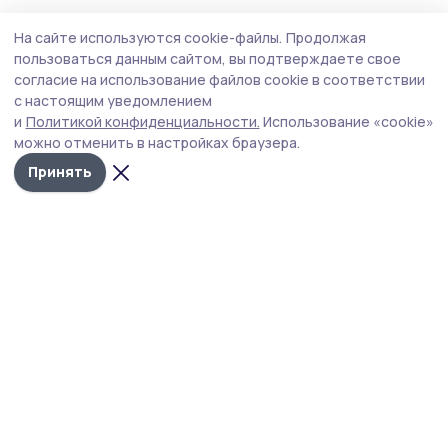
Экономика
13 июля , 16:00
На сайте используются cookie-файлы.
Продолжая
Власти Тамбовской области добиваются
пользоваться данным сайтом, вы подтверждаете свое
увеличения поставок топлива
согласие на использование файлов cookie в соответствии
с настоящим уведомлением
Губернатор Евгений Первышов рассказал, что
и
Политикой конфиденциальности.
Использование «cookie»
происходит с топливом в Тамбовской области, на
можно отменить в настройках браузера.
еженедельной планёрке 13 июля.
Принять