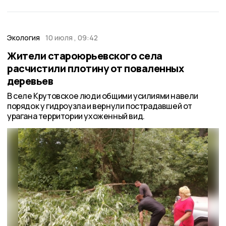
Экология
10 июля , 09:42
Жители староюрьевского села
расчистили плотину от поваленных
деревьев
В селе Крутовское люди общими усилиями навели
порядок у гидроузла и вернули пострадавшей от
урагана территории ухоженный вид.