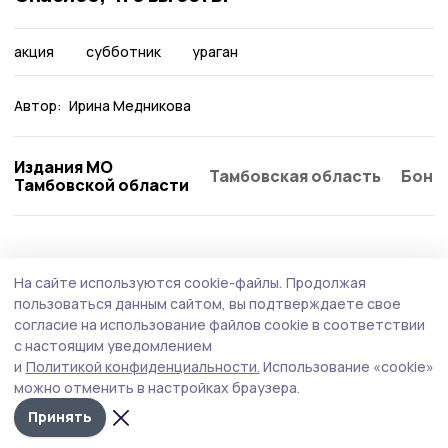
акция
субботник
ураган
Автор:
Ирина Медникова
Издания МО
Тамбовская область
Бонд
Тамбовской области
Экология
16 июня , 11:02
На сайте используются cookie-файлы.
Продолжая
Новые нормы для водоёмов введут в
пользоваться данным сайтом, вы подтверждаете свое
Тамбовской области
согласие на использование файлов cookie в соответствии
с настоящим уведомлением
На планёрке у губернатора 15 июня обсудили развитие
и
Политикой конфиденциальности.
Использование «cookie»
аквакультуры и использование водных ресурсов. С
можно отменить в настройках браузера.
июля 2025 года в регионе действует стратегия
резервирования водоёмов под нужды населения,
Принять
призванная помочь снизить конфликты между