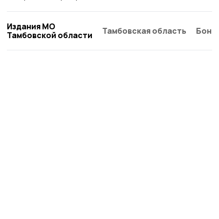
Издания МО
Тамбовская область
Бонд
Тамбовской области
Староюрьевская звезда