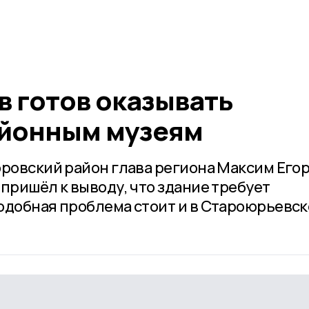
в готов оказывать
айонным музеям
оровский район глава региона Максим Его
пришёл к выводу, что здание требует
одобная проблема стоит и в Староюрьевс