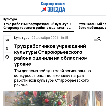
Культура
Труд работников учреждений культуры
Музыкальный п
Староюрьевского района оценили на
боголюбовцам 
областном уровне
Культура
27 декабря 2021, 16:45
Труд работников учреждений
культуры Староюрьевского
района оценили на областном
уровне
Три диплома победителей региональных
конкурсов пополнили копилку наград
работников культуры Староюрьевского
района.