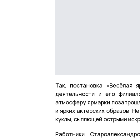
Так, постановка «Весёлая 
деятельности и его филиал
атмосферу ярмарки позапрошл
и ярких актёрских образов. Н
куклы, сыплющей острыми иск
Работники Староалександр