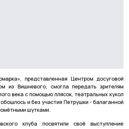
ярмарка», представленная Центром досуговой
ом из Вишневого, смогла передать зрителям
ого века с помощью плясок, театральных кукол
е обошлось и без участия Петрушки - балаганной
ромётными шутками.
овского клуба посвятили своё выступление